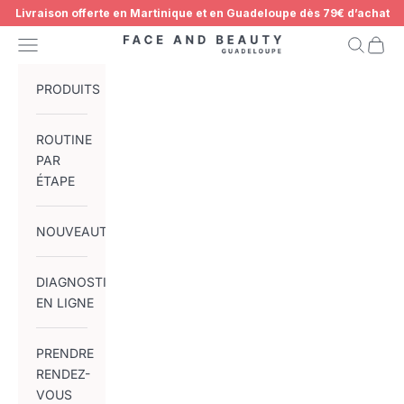
Passer au contenu
Livraison offerte en Martinique et en Guadeloupe dès 79€ d’achat
Menu
Recherch
Panier
Face and Beauty Guadeloupe
PRODUITS
ROUTINE
PAR
ÉTAPE
NOUVEAUTÉS
DIAGNOSTIC
EN LIGNE
PRENDRE
RENDEZ-
VOUS