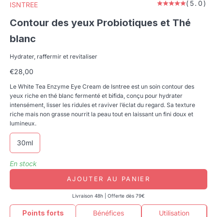
(5.0)
ISNTREE
Contour des yeux Probiotiques et Thé
blanc
Hydrater, raffermir et revitaliser
Prix de vente
€28,00
Le White Tea Enzyme Eye Cream de Isntree est un soin contour des
yeux riche en thé blanc fermenté et bifida, conçu pour hydrater
intensément, lisser les ridules et raviver l’éclat du regard. Sa texture
riche mais non grasse nourrit la peau tout en laissant un fini doux et
lumineux.
30ml
En stock
AJOUTER AU PANIER
Livraison 48h | Offerte dès 79€
Points forts
Bénéfices
Utilisation