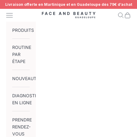
Passer au contenu
Livraison offerte en Martinique et en Guadeloupe dès 79€ d’achat
Menu
Recherch
Panier
Face and Beauty Guadeloupe
DISPONIBLE BIENTÔT
PRODUITS
ROUTINE
PAR
ÉTAPE
NOUVEAUTÉS
DIAGNOSTIC
EN LIGNE
PRENDRE
RENDEZ-
VOUS