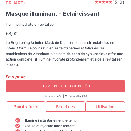
(5.0)
DR JART+
Masque illuminant - Éclaircissant
Illumine, hydrate et revitalise
Prix de vente
€8,00
Le Brightening Solution Mask de Dr.Jart+ est un soin éclaircissant
intensif formulé pour raviver les teints ternes et fatigués. Sa
combinaison de vitamines, niacinamide et acide hyaluronique offre une
action complète : il illumine, hydrate profondément et aide à revitaliser
la peau.
En rupture
DISPONIBLE BIENTÔT
Livraison 48h | Offerte dès 79€
Points forts
Bénéfices
Utilisation
Illumine instantanément le teint
Apaise et hydrate intensément