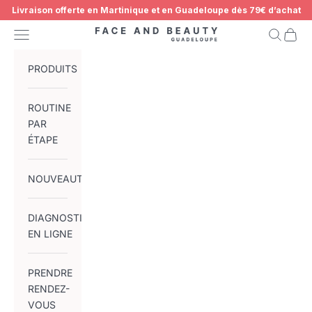
Passer au contenu
Livraison offerte en Martinique et en Guadeloupe dès 79€ d’achat
Menu
Recherch
Panier
Face and Beauty Guadeloupe
DISPONIBLE BIENTÔT
PRODUITS
ROUTINE
PAR
ÉTAPE
NOUVEAUTÉS
DIAGNOSTIC
EN LIGNE
PRENDRE
RENDEZ-
VOUS