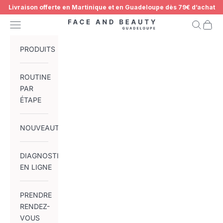
Passer au contenu
Livraison offerte en Martinique et en Guadeloupe dès 79€ d’achat
Menu
Recherch
Panier
Face and Beauty Guadeloupe
PRODUITS
ROUTINE
PAR
ÉTAPE
NOUVEAUTÉS
DIAGNOSTIC
EN LIGNE
PRENDRE
RENDEZ-
VOUS