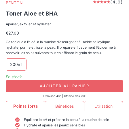
(4.9)
BENTON
Toner Aloe et BHA
Apaiser, exfolier et hydrater
Prix de vente
€27,00
Ce tonique à l’aloé, à la mucine d’escargot et à l’acide salicylique
hydrate, purifie et lisse la peau. Il prépare efficacement l’épiderme à
recevoir les soins suivants tout en affinant le grain de peau.
200ml
En stock
AJOUTER AU PANIER
Livraison 48h | Offerte dès 79€
Points forts
Bénéfices
Utilisation
Équilibre le pH et prépare la peau à la routine de soin
Hydrate et apaise les peaux sensibles