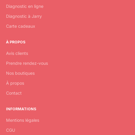
o
Diagnostic en ligne
n
Diagnostic à Jarry
n
e
Carte cadeaux
l
l
À PROPOS
e
s
Avis clients
p
Prendre rendez-vous
a
Nos boutiques
r
E
À propos
-
Contact
m
a
i
INFORMATIONS
l
Mentions légales
CGU