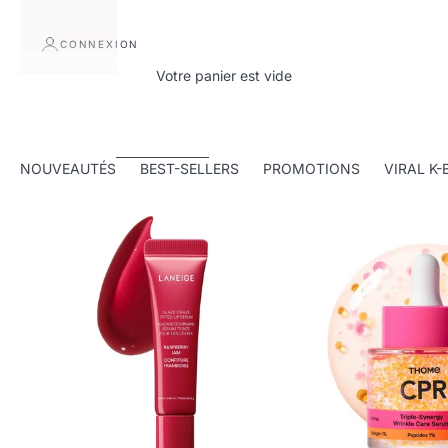
quotidien. Une solution experte pour une peau saine,
lumineuse et hydratée, même sans maquillage.
CONNEXION
DÉCOUVRIR LES ROUTINES
Votre panier est vide
NOUVEAUTÉS
BEST-SELLERS
PROMOTIONS
VIRAL K