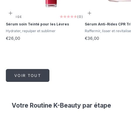
Ajouter au panier
Ajouter au panier
(0)
LANEIGE
CPR
Sérum soin Teinté pour les Lèvres
Sérum Anti-Rides CPR Tr
Hydrater, repulper et sublimer
Raffermir, lisser et revitalis
Prix de vente
Prix de vente
€26,00
€36,00
VOIR TOUT
Votre Routine K-Beauty par étape
Démaquillants
➔
Nettoyants
➔
T