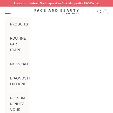
Passer au contenu
Livraison offerte en Martinique et en Guadeloupe dès 79€ d’achat
Menu
Recherch
Panier
Face and Beauty Gua
PRODUITS
ROUTINE
PAR
ÉTAPE
NOUVEAUTÉS
★★★★★ 4,8/5 sur plus de 730 avis
La référence
DIAGNOSTIC
EN LIGNE
skincare coréenne
PRENDRE
RENDEZ-
Introduisez la routine de beauté coréenne dans votre
VOUS