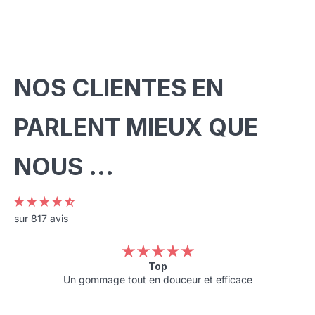
t
e
r
NOS CLIENTES EN
I
n
s
PARLENT MIEUX QUE
c
r
NOUS ...
i
v
e
z
sur 817 avis
-
v
o
Top
u
Un gommage tout en douceur et efficace
s
e