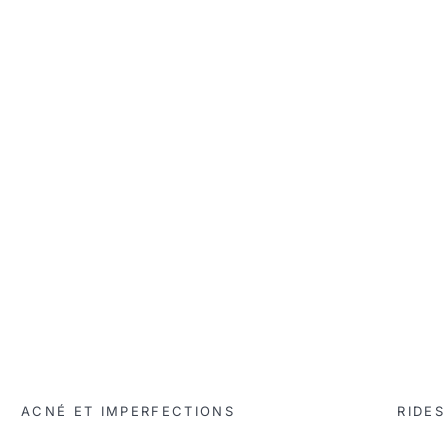
N
e
w
s
l
e
ACNÉ ET IMPERFECTIONS
RIDES
t