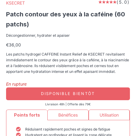
(5.0)
KSECRET
Patch contour des yeux à la caféine (60
patchs)
Décongestionner, hydrater et apaiser
Prix de vente
€36,00
Les patchs hydrogel CAFFEINE Instant Relief de KSECRET revitalisent
immédiatement le contour des yeux grâce à la caféine, à la niacinamide
et à l’adénosine. Ils réduisent visiblement poches et cernes tout en
apportant une hydratation intense et un effet apaisant immédiat.
En rupture
DISPONIBLE BIENTÔT
Livraison 48h | Offerte dès 79€
Points forts
Bénéfices
Utilisation
Réduisent rapidement poches et signes de fatigue
Hydratent en profondeur et lissent la zone délicate