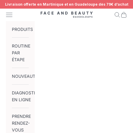
Passer au contenu
Livraison offerte en Martinique et en Guadeloupe dès 79€ d’achat
Menu
Recherch
Panier
Face and Beauty Guadeloupe
DISPONIBLE BIENTÔT
PRODUITS
ROUTINE
PAR
ÉTAPE
NOUVEAUTÉS
DIAGNOSTIC
EN LIGNE
PRENDRE
RENDEZ-
VOUS