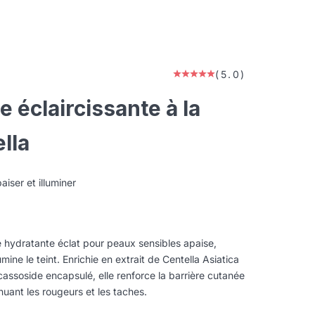
(5.0)
 éclaircissante à la
lla
aiser et illuminer
te
 hydratante éclat pour peaux sensibles apaise,
umine le teint. Enrichie en extrait de Centella Asiatica
assoside encapsulé, elle renforce la barrière cutanée
nuant les rougeurs et les taches.