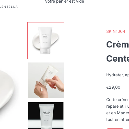
Votre panier est vide
 CENTELLA
SKIN1004
Crème
Cente
Hydrater, ap
Prix de ven
€29,00
Cette crème
répare et ill
et en Madéc
tout en atté