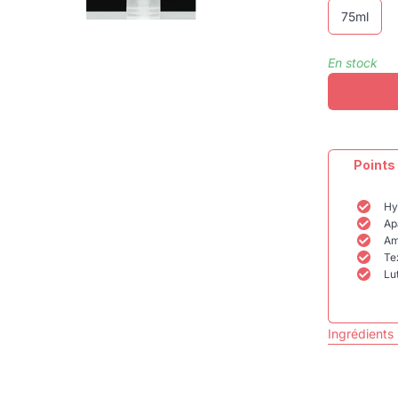
75ml
En stock
Points
Hy
Ap
Amé
Te
Lu
Ingrédients