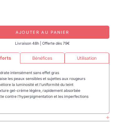
AJOUTER AU PANIER
Livraison 48h | Offerte dès 79€
 forts
Bénéfices
Utilisation
drate intensément sans effet gras
Extra
aise les peaux sensibles et sujettes aux rougeurs
stimul
liore la luminosité et l’uniformité du teint
protec
xture gel-crème légère, rapidement absorbée
Madé
tte contre l’hyperpigmentation et les imperfections
régéné
Mada
uniform
Niac
peau.
Acide
taches