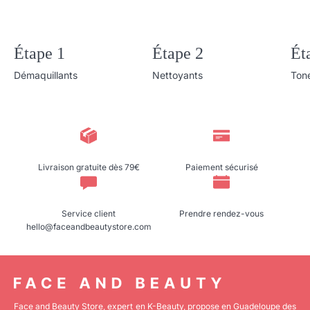
Étape 1
Étape 2
Ét
Démaquillants
Nettoyants
Ton
Livraison gratuite dès 79€
Paiement sécurisé
Service client
Prendre rendez-vous
hello@faceandbeautystore.com
Face and Beauty Store, expert en K-Beauty, propose en Guadeloupe des