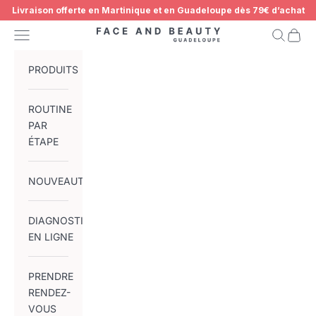
Passer au contenu
Livraison offerte en Martinique et en Guadeloupe dès 79€ d’achat
Menu
Recherch
Panier
Face and Beauty Guadeloupe
PRODUITS
ROUTINE
PAR
ÉTAPE
NOUVEAUTÉS
DIAGNOSTIC
EN LIGNE
PRENDRE
RENDEZ-
VOUS