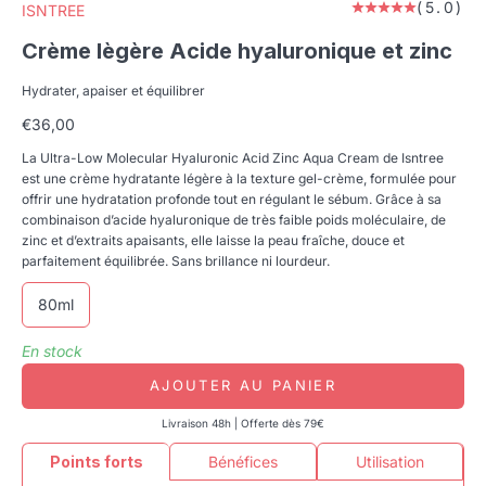
(5.0)
ISNTREE
Crème lègère Acide hyaluronique et zinc
Hydrater, apaiser et équilibrer
Prix de vente
€36,00
La Ultra-Low Molecular Hyaluronic Acid Zinc Aqua Cream de Isntree
est une crème hydratante légère à la texture gel-crème, formulée pour
offrir une hydratation profonde tout en régulant le sébum. Grâce à sa
combinaison d’acide hyaluronique de très faible poids moléculaire, de
zinc et d’extraits apaisants, elle laisse la peau fraîche, douce et
parfaitement équilibrée. Sans brillance ni lourdeur.
80ml
En stock
AJOUTER AU PANIER
Livraison 48h | Offerte dès 79€
Points forts
Bénéfices
Utilisation