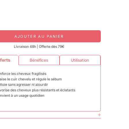
AJOUTER AU PANIER
Livraison 48h | Offerte dès 79€
 forts
Bénéfices
Utilisation
nforce les cheveux fragilisés
Tripeptide-
aise le cuir chevelu et régule le sébum
et améliore l
ttoie sans agresser ni alourdir
vorise des cheveux plus résistants et éclatants
nvient à un usage quotidien