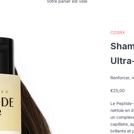
Votre panier est vide
COSRX
Sham
Ultra
Renforcer, r
Prix de ven
€25,00
Le Peptide-
nettoie en 
un complexe 
capillaire, 
brillante et 